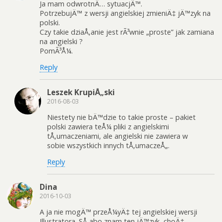
Ja mam odwrotnÄ… sytuacjÄ™.
PotrzebujÄ™ z wersji angielskiej zmieniÄ‡ jÄ™zyk na
polski.
Czy takie dziaÅ‚anie jest rÃ³wnie „proste” jak zamiana
na angielski ?
PomÃ³Å¼.
Reply
Leszek KrupiÅ„ski
2016-08-03
Niestety nie bÄ™dzie to takie proste – pakiet
polski zawiera teÅ¼ pliki z angielskimi
tÅ‚umaczeniami, ale angielski nie zawiera w
sobie wszystkich innych tÅ‚umaczeÅ„.
Reply
Dina
2016-10-03
A ja nie mogÄ™ przeÅ¼yÄ‡ tej angielskiej wersji
Illustratora. SÅ‚abo znam ten jÄ™zyk, choÄ‡