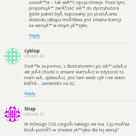
usuniÄ™te – tak wiÄ™c opcja istnieje. Poza tym,
proponujÄ™ zwrÃ³ciÄ‡ siÄ™ do dystrybutora
gdzie pakiet byÅ‚ kupowany, po przesÅ‚aniu
dowodu zakupu moÅ¼liwa jest zmiana licencji
na wersjÄ™ w innym jÄ™zyku.
Reply
cyklop
2014-01-24
DziÄ™ki za pomoc, z illustratorem i ps siÄ™ udaÅ‚o
ale jeÅ›li chodzi o zmiane wartoÅ›ci w edytorze to
mam wÄ…tpliwoÅ›ci, jest tam wiele cyfr i nie wiem
ktÃ³rÄ… zamieniÄ‡ na 02..
Reply
Shap
2014-02-12
W InDesign CS6 czegoÅ› takiego nie ma. Czy moÅ¼e
ktoÅ› pomÃ³c w zmianie jÄ™zyka dla tej wersji?