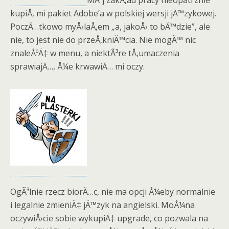
MÃ³j zakÅ‚ad pracy nieopatrznie
kupiÅ‚ mi pakiet Adobe’a w polskiej wersji jÄ™zykowej.
PoczÄ…tkowo myÅ›laÅ‚em „a, jakoÅ› to bÄ™dzie”, ale
nie, to jest nie do przeÅ‚kniÄ™cia. Nie mogÄ™ nic
znaleÅºÄ‡ w menu, a niektÃ³re tÅ‚umaczenia
sprawiajÄ…, Å¼e krwawiÄ… mi oczy.
OgÃ³lnie rzecz biorÄ…c, nie ma opcji Å¼eby normalnie
i legalnie zmieniÄ‡ jÄ™zyk na angielski. MoÅ¼na
oczywiÅ›cie sobie wykupiÄ‡ upgrade, co pozwala na