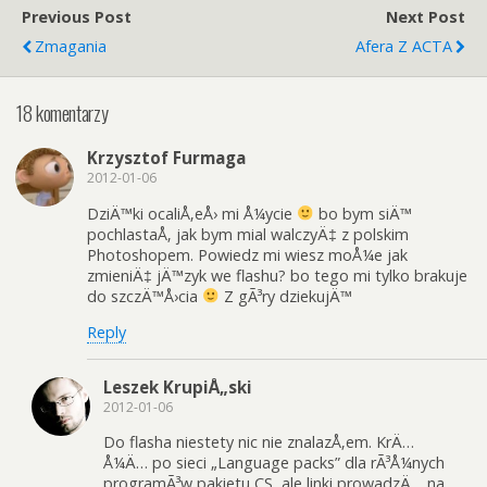
Previous Post
Next Post
Zmagania
Afera Z ACTA
18 komentarzy
Krzysztof Furmaga
2012-01-06
DziÄ™ki ocaliÅ‚eÅ› mi Å¼ycie
bo bym siÄ™
pochlastaÅ‚ jak bym mial walczyÄ‡ z polskim
Photoshopem. Powiedz mi wiesz moÅ¼e jak
zmieniÄ‡ jÄ™zyk we flashu? bo tego mi tylko brakuje
do szczÄ™Å›cia
Z gÃ³ry dziekujÄ™
Reply
Leszek KrupiÅ„ski
2012-01-06
Do flasha niestety nic nie znalazÅ‚em. KrÄ…
Å¼Ä… po sieci „Language packs” dla rÃ³Å¼nych
programÃ³w pakietu CS, ale linki prowadzÄ… na