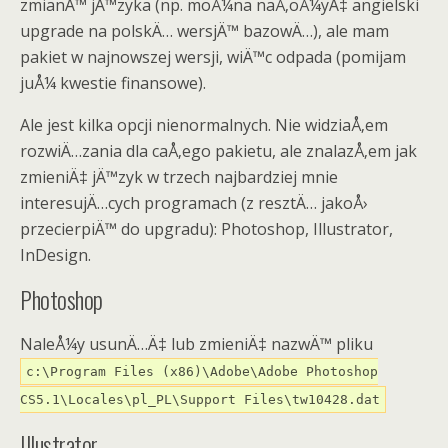
zmianÄ™ jÄ™zyka (np. moÅ¼na naÅ‚oÅ¼yÄ‡ angielski
upgrade na polskÄ… wersjÄ™ bazowÄ…), ale mam
pakiet w najnowszej wersji, wiÄ™c odpada (pomijam
juÅ¼ kwestie finansowe).
Ale jest kilka opcji nienormalnych. Nie widziaÅ‚em
rozwiÄ…zania dla caÅ‚ego pakietu, ale znalazÅ‚em jak
zmieniÄ‡ jÄ™zyk w trzech najbardziej mnie
interesujÄ…cych programach (z resztÄ… jakoÅ›
przecierpiÄ™ do upgradu): Photoshop, Illustrator,
InDesign.
Photoshop
NaleÅ¼y usunÄ…Ä‡ lub zmieniÄ‡ nazwÄ™ pliku
c:\Program Files (x86)\Adobe\Adobe Photoshop
CS5.1\Locales\pl_PL\Support Files\tw10428.dat
Illustrator