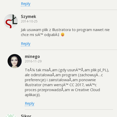
Reply
Szymek
2014-10-25
Jak usuwam plik z Illustratora to program nawet nie
chce mi siÄ™ odpaliÄ‡
Reply
minego
2016-11-29
TeÅ¼ tak miaÅ‚am (gdy usunÄ™Å‚am plik pl_PL),
ale odinstalowaÅ‚am program (zachowujÄ…c
preferencje) i zainstalowaÅ‚am ponownie
Illustrator (mam wersjÄ™ CC 2017, wiÄ™c
proces przeprowadziÅ‚am w Creative Cloud
aplikacji).
Reply
Sikor