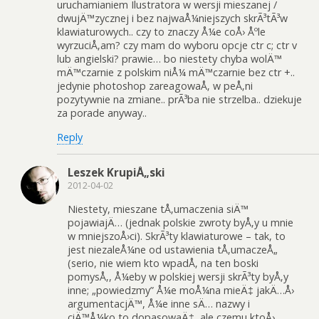
uruchamianiem Ilustratora w wersji mieszanej /
dwujÄ™zycznej i bez najwaÅ¼niejszych skrÃ³tÃ³w
klawiaturowych.. czy to znaczy Å¼e coÅ› Åºle
wyrzuciÅ‚am? czy mam do wyboru opcje ctr c; ctr v
lub angielski? prawie… bo niestety chyba wolÄ™
mÄ™czarnie z polskim niÅ¼ mÄ™czarnie bez ctr +..
jedynie photoshop zareagowaÅ‚ w peÅ‚ni
pozytywnie na zmiane.. prÃ³ba nie strzelba.. dziekuje
za porade anyway..
Reply
Leszek KrupiÅ„ski
2012-04-02
Niestety, mieszane tÅ‚umaczenia siÄ™
pojawiajÄ… (jednak polskie zwroty byÅ‚y u mnie
w mniejszoÅ›ci). SkrÃ³ty klawiaturowe – tak, to
jest niezaleÅ¼ne od ustawienia tÅ‚umaczeÅ„
(serio, nie wiem kto wpadÅ‚ na ten boski
pomysÅ‚, Å¼eby w polskiej wersji skrÃ³ty byÅ‚y
inne; „powiedzmy” Å¼e moÅ¼na mieÄ‡ jakÄ…Å›
argumentacjÄ™, Å¼e inne sÄ… nazwy i
ciÄ™Å¼ko to dopasowaÄ‡, ale czemu ktoÅ›