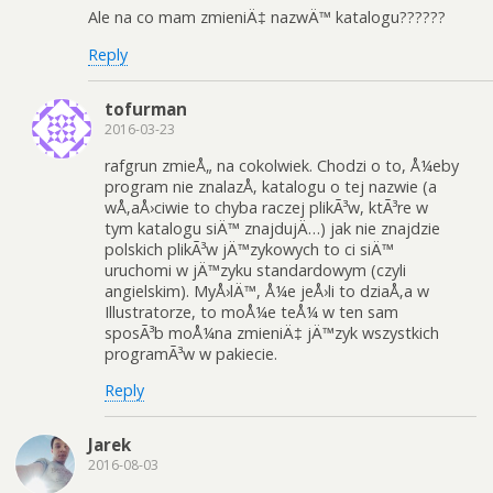
Ale na co mam zmieniÄ‡ nazwÄ™ katalogu??????
Reply
tofurman
2016-03-23
rafgrun zmieÅ„ na cokolwiek. Chodzi o to, Å¼eby
program nie znalazÅ‚ katalogu o tej nazwie (a
wÅ‚aÅ›ciwie to chyba raczej plikÃ³w, ktÃ³re w
tym katalogu siÄ™ znajdujÄ…) jak nie znajdzie
polskich plikÃ³w jÄ™zykowych to ci siÄ™
uruchomi w jÄ™zyku standardowym (czyli
angielskim). MyÅ›lÄ™, Å¼e jeÅ›li to dziaÅ‚a w
Illustratorze, to moÅ¼e teÅ¼ w ten sam
sposÃ³b moÅ¼na zmieniÄ‡ jÄ™zyk wszystkich
programÃ³w w pakiecie.
Reply
Jarek
2016-08-03