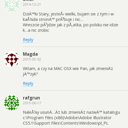
2014-12-21
DziÄ™ki Stary, jesteÅ› wielki, bujam sie z tym i w
kaÅ¼da stronÄ™ prÃ³buje i nic…
Wreszcie pÃ³jdzie jak z pÅ‚atka, po polsku nie idzie
k…a nic zrobic
Reply
Magda
2015-05-02
Witam, a czy na MAC OSX wie Pan, jak zmieniÄ‡
jÄ™zyk?
Reply
rafgrun
2015-06-17
NaleÅ¼y usunÄ…Ä‡ lub zmieniÄ‡ nazwÄ™ katalogu
c:\Program Files (x86)\Adobe\Adobe Illustrator
CS5.1\Support Files\Contents\Windows\pl_PL