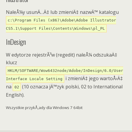
NaleÅ¼y usunÄ…Ä‡ lub zmieniÄ‡ nazwÄ™ katalogu
c:\Program Files (x86)\Adobe\Adobe Illustrator
CS5.1\Support Files\Contents\Windows\pl_PL
InDesign
W edytorze rejestrÃ³w (regedit) naleÅ¼ odszukaÄ‡
klucz
HKLM/SOFTWARE/Wow6432node/Adobe/InDesign/6.0/User
i zmieniÄ‡ jego wartoÅ›Ä‡
Interface Locale Setting
na
(10 oznacza jÄ™zyk polski, 02 to International
02
English).
Wszystkie przykÅ‚ady dla Windows 7 64bit