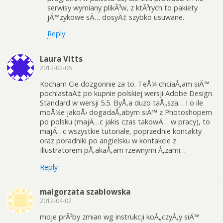
serwisy wymiany plikÃ³w, z ktÃ³rych to pakiety
jÄ™zykowe sÄ… dosyÄ‡ szybko usuwane.
Reply
Laura Vitts
2012-02-06
Kocham Cie dozgonnie za to. TeÅ¼ chciaÅ‚am siÄ™
pochlastaÄ‡ po kupnie polskiej wersji Adobe Design
Standard w wersji 5.5. ByÅ‚a duzo taÅ„sza… I o ile
moÅ¼e jakoÅ› dogadaÅ‚abym siÄ™ z Photoshopem
po polsku (majÄ…c jakis czas takowÄ… w pracy), to
majÄ…c wszystkie tutoriale, poprzednie kontakty
oraz poradniki po angielsku w kontakcie z
Illustratorem pÅ‚akaÅ‚am rzewnymi Å‚zami…
Reply
malgorzata szablowska
2012-04-02
moje prÃ³by zmian wg instrukcji koÅ„czyÅ‚y siÄ™