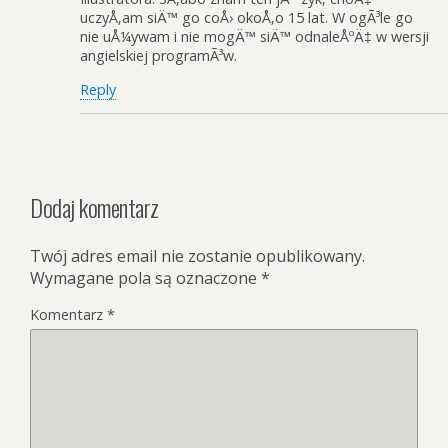
uczyÅ‚am siÄ™ go coÅ› okoÅ‚o 15 lat. W ogÃ³le go
nie uÅ¼ywam i nie mogÄ™ siÄ™ odnaleÅºÄ‡ w wersji
angielskiej programÃ³w.
Reply
Dodaj komentarz
Twój adres email nie zostanie opublikowany.
Wymagane pola są oznaczone
*
Komentarz
*