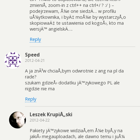
zmieniÅ‚ zoom-in z ctrl++ na ctrl+/ ? :/ ) –
podejrzewam, Å¼e one siedzÄ… w profilu
uÅ¼ytkownika, i byÄ‡ moÅ¼e by wystarczyÅ‚o
skopiowaÄ‡ te ustawienia od kogoÅ›, kto ma
wersjÄ™ angielskÄ….
Reply
Speed
2012-04-21
A ja znÃ³w chciaÅ‚bym odwrotnie z ang na pl da
rade?
szukam gdzieÅ› dodatku jÄ™zykowego PL ale
nigdzie nie ma
Reply
Leszek KrupiÅ„ski
2012-04-22
Pakiety jÄ™zykowe widziaÅ‚em Å¼e byÅ‚y na
jakiÅ› megauploadach, ale dawno temu i juÅ¼