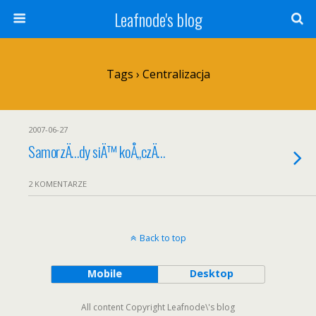
Leafnode's blog
Tags › Centralizacja
2007-06-27
SamorzÄ…dy siÄ™ koÅ„czÄ…
2 KOMENTARZE
Back to top
Mobile
Desktop
All content Copyright Leafnode\'s blog