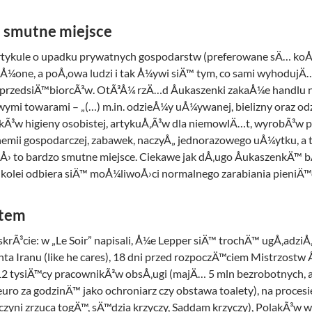
– smutne miejsce
rtykule o upadku prywatnych gospodarstw (preferowane sÄ… koÅ‚
Å¼one, a poÅ‚owa ludzi i tak Å¼ywi siÄ™ tym, co sami wyhodujÄ…)
a przedsiÄ™biorcÃ³w. OtÃ³Å¼ rzÄ…d Åukaszenki zakaÅ¼e handlu 
iwymi towarami – „(…) m.in. odzieÅ¼y uÅ¼ywanej, bielizny oraz o
dkÃ³w higieny osobistej, artykuÅ‚Ã³w dla niemowlÄ…t, wyrobÃ³w 
hemii gospodarczej, zabawek, naczyÅ„ jednorazowego uÅ¼ytku, a
uÅ› to bardzo smutne miejsce. Ciekawe jak dÅ‚ugo ÅukaszenkÄ™
o kolei odbiera siÄ™ moÅ¼liwoÅ›ci normalnego zarabiania pieniÄ™
rtem
krÃ³cie: w „Le Soir” napisali, Å¼e Lepper siÄ™ trochÄ™ ugÅ‚adziÅ‚,
a Iranu (like he cares), 18 dni przed rozpoczÄ™ciem Mistrzostw 
2 tysiÄ™cy pracownikÃ³w obsÅ‚ugi (majÄ… 5 mln bezrobotnych, a
euro za godzinÄ™ jako ochroniarz czy obstawa toalety), na proces
zyni zrzuca togÄ™, sÄ™dzia krzyczy, Saddam krzyczy), PolakÃ³w wy