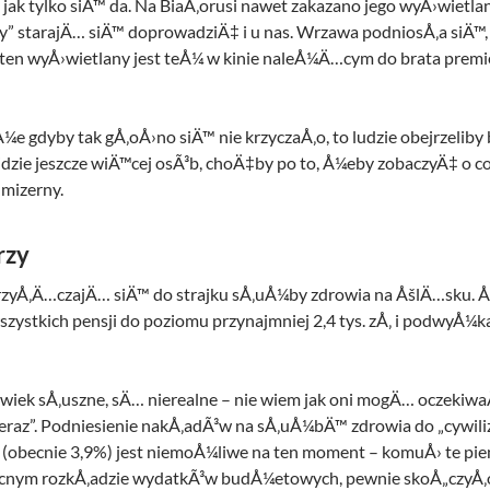
ak tylko siÄ™ da. Na BiaÅ‚orusi nawet zakazano jego wyÅ›wietlan
y” starajÄ… siÄ™ doprowadziÄ‡ i u nas. Wrzawa podniosÅ‚a siÄ™, 
 ten wyÅ›wietlany jest teÅ¼ w kinie naleÅ¼Ä…cym do brata premi
¼e gdyby tak gÅ‚oÅ›no siÄ™ nie krzyczaÅ‚o, to ludzie obejrzeliby b
³jdzie jeszcze wiÄ™cej osÃ³b, choÄ‡by po to, Å¼eby zobaczyÄ‡ o c
 mizerny.
rzy
przyÅ‚Ä…czajÄ… siÄ™ do strajku sÅ‚uÅ¼by zdrowia na ÅšlÄ…sku. 
ystkich pensji do poziomu przynajmniej 2,4 tys. zÅ‚ i podwyÅ¼
wiek sÅ‚uszne, sÄ… nierealne – nie wiem jak oni mogÄ… oczekiw
teraz”. Podniesienie nakÅ‚adÃ³w na sÅ‚uÅ¼bÄ™ zdrowia do „cywi
(obecnie 3,9%) jest niemoÅ¼liwe na ten moment – komuÅ› te pi
ecnym rozkÅ‚adzie wydatkÃ³w budÅ¼etowych, pewnie skoÅ„czyÅ‚o