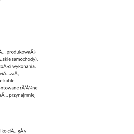
Ä™dÄ… produkowaÄ‡
Å„skie samochody),
koÅ›ci wykonania.
ozwiÄ…zaÅ„
e kable
amontowane rÃ³Å¼ne
sÄ… przynajmniej
ylko ciÄ…gÅ‚y