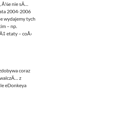
, Å¼e nie sÄ…
lata 2004-2006
ie wydajemy tych
im – np.
Ä‡ etaty – coÅ›
 zdobywa coraz
 walczÄ… z
 ale eDonkeya