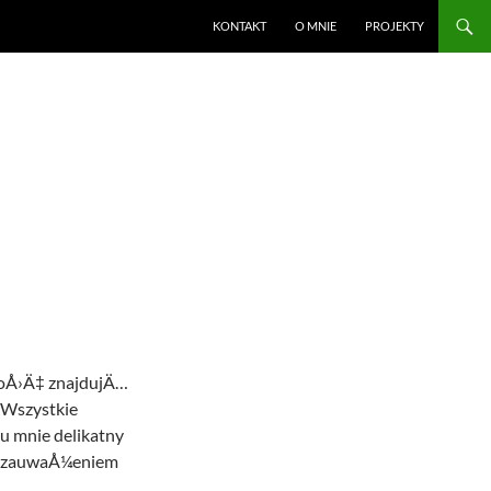
KONTAKT
O MNIE
PROJEKTY
zoÅ›Ä‡ znajdujÄ…
„Wszystkie
u mnie delikatny
ed zauwaÅ¼eniem