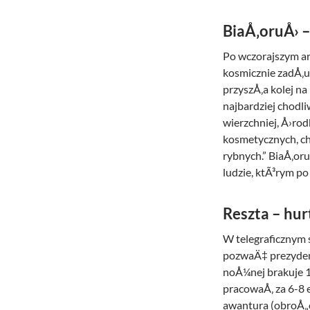
BiaÅ‚oruÅ› 
Po wczorajszym a
kosmicznie zadÅ‚u
przyszÅ‚a kolej n
najbardziej chodl
wierzchniej, Å›ro
kosmetycznych, c
rybnych.” BiaÅ‚or
ludzie, ktÃ³rym p
Reszta – hu
W telegraficznym s
pozwaÄ‡ prezydent
noÅ¼nej brakuje 1
pracowaÅ‚ za 6-8 
awantura (obroÅ„c