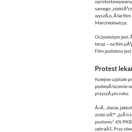
oprotestowywany j
samego „niektÃ³rz
wyszÅ‚o, Å¼e film
Marcinkiewicza.
Oczywistym jest, Å
teraz – na film pÃ
Film podobno jest
Protest leka
Kolejne szpitale 
podwyÅ¼szenie wsz
przyszÅ‚ym roku.
Å»Ä…dania, jakkol
zrobi siÄ™ „juÅ¼ 
poziomu” 6% PKB 
zabraÄ‡. Przy ob