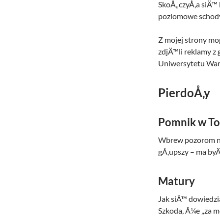
SkoÅ„czyÅ‚a siÄ™
poziomowe schody
Z mojej strony mo
zdjÄ™li reklamy z 
Uniwersytetu Wars
PierdoÅ‚y
Pomnik w To
Wbrew pozorom nie
gÅ‚upszy – ma byÄ
Matury
Jak siÄ™ dowiedz
Szkoda, Å¼e „za m