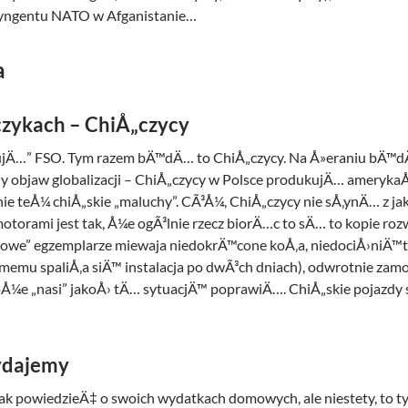
yngentu NATO w Afganistanie…
a
zykach – ChiÅ„czycy
ratujÄ…” FSO. Tym razem bÄ™dÄ… to ChiÅ„czycy. Na Å»eraniu b
ny objaw globalizacji – ChiÅ„czycy w Polsce produkujÄ… ameryka
e teÅ¼ chiÅ„skie „maluchy”. CÃ³Å¼, ChiÅ„czycy nie sÅ‚ynÄ… z ja
motorami jest tak, Å¼e ogÃ³lnie rzecz biorÄ…c to sÄ… to kopie r
„nowe” egzemplarze miewaja niedokrÄ™cone koÅ‚a, niedociÅ›niÄ™t
omemu spaliÅ‚a siÄ™ instalacja po dwÃ³ch dniach), odwrotnie z
Å¼e „nasi” jakoÅ› tÄ… sytuacjÄ™ poprawiÄ…. ChiÅ„skie pojazdy 
ydajemy
ak powiedzieÄ‡ o swoich wydatkach domowych, ale niestety, to t