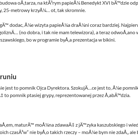
 budowa oÅ‚tarza, na ktÃ³rym papieÅ¼ Benedykt XVI bÄ™dzie odp
, 25-metrowy krzyÅ¼… ot, tak skromnie.
gÄ™ dodac, Å¼e wizyta papieÅ¼a draÅ¼ni coraz bardziej. Najpierw
goliznÄ… (no dobra, i tak nie mam telewizora), a teraz odwoÅ‚ano
zawskiego, bo w programie byÅ‚a prezentacja w bikini.
runiu
 jest to pomnik Ojca Dyrektora. SzokujÄ…ce jest to, Å¼e pomnik 
‡ to pomnik ptasiej grypy, reprezentowanej przez Å‚abÄ™dzia.
iaÅ‚em, maturÄ™ moÅ¼na zdawaÄ‡ z jÄ™zyka kaszubskiego i wiedz
oich czasÃ³w” nie byÅ‚o takich rzeczy – moÅ¼e bym nie zdaÅ‚, ale