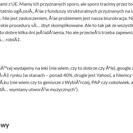
ami z UE. Mamy ich przyznanych sporo, ale sporo tracimy przez to
atnio ogÅ‚osiÅ‚, Å¼e z funduszy strukturalnych przyznanych na 
Nie jest zaskoczeniem, Å¼e problemem jest nasza biurokracja. N
skie procedury sÄ… zbyt skomplikowane. Ale to tak jak ze wszystk
 to dobre kilka dni jeÅ¼dÅ¼enia. No ale przecieÅ¼ trzeba zapewni
… robiÄ‡.
™cej wydajemy na leki (nie wiem, czy to dobrze czy Åºle), google
‡ rynku (w stanach – ponad 40%, drugie jest Yahoo), a Niemcy
Å‚ku (nie wiem czy to geniusze z WybiÃ³rczej, PAP czy cokolwiek,
dÄ… wymiany utworÃ³w muzycznych”).
owy