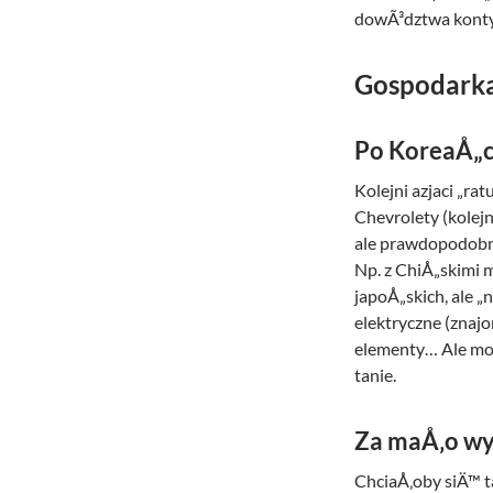
dowÃ³dztwa kont
Gospodark
Po KoreaÅ„c
Kolejni azjaci „
Chevrolety (kolej
ale prawdopodobni
Np. z ChiÅ„skimi 
japoÅ„skich, ale 
elektryczne (znaj
elementy… Ale mo
tanie.
Za maÅ‚o w
ChciaÅ‚oby siÄ™ t