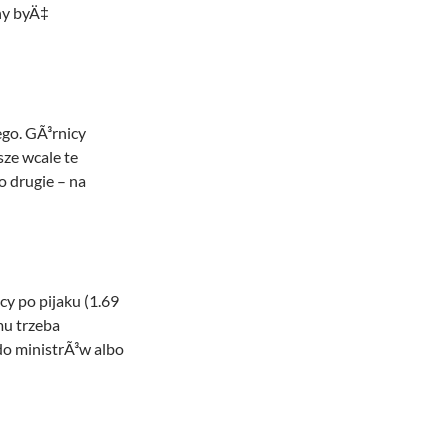
nny byÄ‡
go. GÃ³rnicy
ze wcale te
o drugie – na
y po pijaku (1.69
mu trzeba
o ministrÃ³w albo