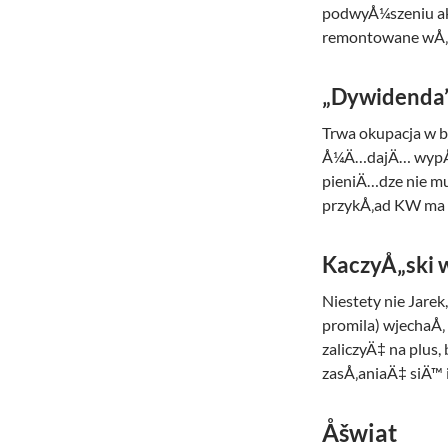
podwyÅ¼szeniu akcy
remontowane wÅ‚aÅ
„Dywidenda”
Trwa okupacja w 
Å¼Ä…dajÄ… wypÅ‚at
pieniÄ…dze nie mu
przykÅ‚ad KW ma 3
KaczyÅ„ski 
Niestety nie Jare
promila) wjechaÅ‚ 
zaliczyÄ‡ na plus
zasÅ‚aniaÄ‡ siÄ™
Åšwiat