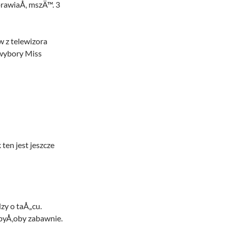
rawiaÅ‚ mszÄ™. 3
 z telewizora
 wybory Miss
ten jest jeszcze
y o taÅ„cu.
 byÅ‚oby zabawnie.