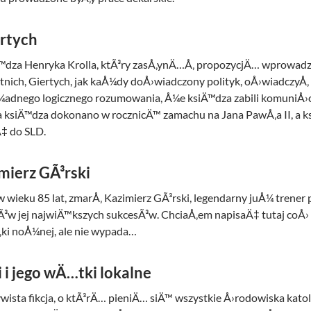
ertych
Ä™dza Henryka Krolla, ktÃ³ry zasÅ‚ynÄ…Å‚ propozycjÄ… wprowadz
letnich, Giertych, jak kaÅ¼dy doÅ›wiadczony polityk, oÅ›wiadczyÅ
¼adnego logicznego rozumowania, Å¼e ksiÄ™dza zabili komuniÅ›c
a ksiÄ™dza dokonano w rocznicÄ™ zamachu na Jana PawÅ‚a II, a 
‡ do SLD.
mierz GÃ³rski
 wieku 85 lat, zmarÅ‚ Kazimierz GÃ³rski, legendarny juÅ¼ trener 
asÃ³w jej najwiÄ™kszych sukcesÃ³w. ChciaÅ‚em napisaÄ‡ tutaj coÅ›
Å‚ki noÅ¼nej, ale nie wypada…
 i jego wÄ…tki lokalne
wista fikcja, o ktÃ³rÄ… pieniÄ… siÄ™ wszystkie Å›rodowiska katoli