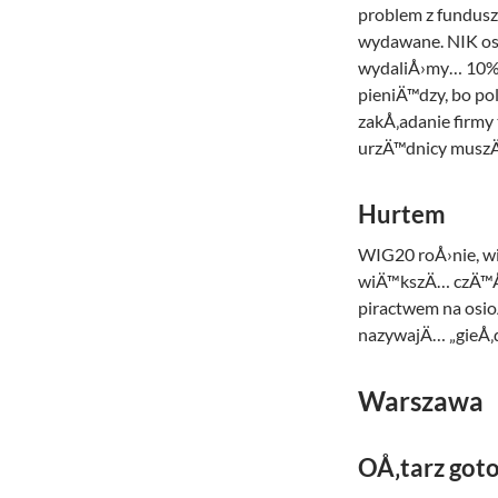
problem z fundusz
wydawane. NIK ost
wydaliÅ›my… 10%. 
pieniÄ™dzy, bo pol
zakÅ‚adanie firmy
urzÄ™dnicy muszÄ
Hurtem
WIG20 roÅ›nie, wiÄ
wiÄ™kszÄ… czÄ™Å›Ä
piractwem na osio
nazywajÄ… „gieÅ‚
Warszawa
OÅ‚tarz got