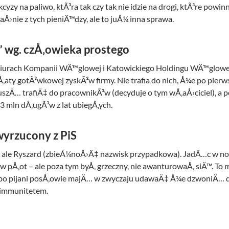
zy na paliwo, ktÃ³ra tak czy tak nie idzie na drogi, ktÃ³re powi
›nie z tych pieniÄ™dzy, ale to juÅ¼ inna sprawa.
 wg. czÅ‚owieka prostego
biurach Kompanii WÄ™glowej i Katowickiego Holdingu WÄ™glowe
y gotÃ³wkowej zyskÃ³w firmy. Nie trafia do nich, Å¼e po pierws
szÄ… trafiÄ‡ do pracownikÃ³w (decyduje o tym wÅ‚aÅ›ciciel), a p
 mln dÅ‚ugÃ³w z lat ubiegÅ‚ych.
wyrzucony z PiS
k, ale Ryszard (zbieÅ¼noÅ›Ä‡ nazwisk przypadkowa). JadÄ…c w noc
w pÅ‚ot – ale poza tym byÅ‚ grzeczny, nie awanturowaÅ‚ siÄ™. To 
, bo pijani posÅ‚owie majÄ… w zwyczaju udawaÄ‡ Å¼e dzwoniÄ… d
 immunitetem.