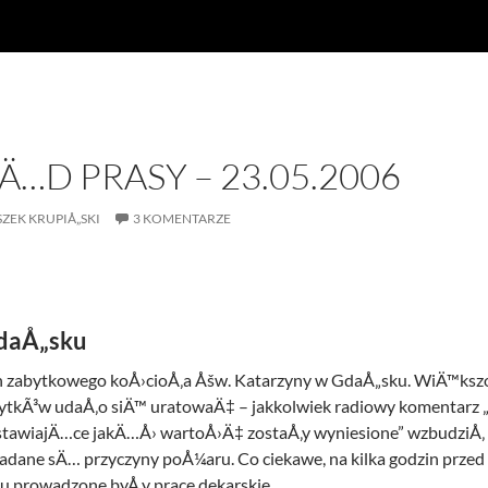
…D PRASY – 23.05.2006
SZEK KRUPIÅ„SKI
3 KOMENTARZE
daÅ„sku
ch zabytkowego koÅ›cioÅ‚a Åšw. Katarzyny w GdaÅ„sku. WiÄ™ks
bytkÃ³w udaÅ‚o siÄ™ uratowaÄ‡ – jakkolwiek radiowy komentarz 
tawiajÄ…ce jakÄ…Å› wartoÅ›Ä‡ zostaÅ‚y wyniesione” wzbudziÅ‚ 
badane sÄ… przyczyny poÅ¼aru. Co ciekawe, na kilka godzin prz
u prowadzone byÅ‚y prace dekarskie.