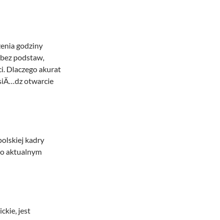
enia godziny
‚ bez podstaw,
i. Dlaczego akurat
ksiÄ…dz otwarcie
polskiej kadry
 o aktualnym
ckie, jest