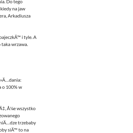
ia. Do tego
kiedy na jaw
era, Arkadiusza
ajeczkÄ™ i tyle. A
o taka wrzawa.
Å»Ä…dania:
ka o 100% w
aÄ‡, Å¼e wszystko
lizowanego
eniÄ…dze trzebaby
by siÄ™ to na