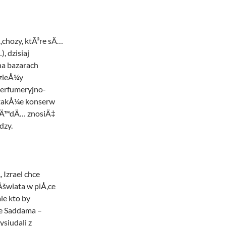
chozy, ktÃ³re sÄ…
, dzisiaj
na bazarach
dzieÅ¼y
perfumeryjno-
 takÅ¼e konserw
 bÄ™dÄ… znosiÄ‡
dzy.
 Izrael chce
Åšwiata w piÅ‚ce
le kto by
ie Saddama –
siudali z