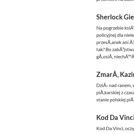
Sherlock Gi
Na pogrzebie ksi
policyjnej dla nie
przesÅ‚anek ani Å
tak? Bo zabÃ³jstw
gÅ‚osiÅ‚ niechÄ™Ä
ZmarÅ‚ Kazi
DziÅ› nad ranem, w
piÅ‚karskiej z cz
stanie polskiej pi
Kod Da Vinci
Kod Da Vinci, oczy